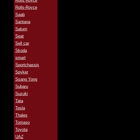
Rolls Royce
Rolls-Royce
Saab
Santana
Saturn
Seat
Sell car
Skoda
smart
Sportchassis
Spyker
Ssang Yong
Subaru
Suzuki
Tata
Tesla
Thales
Tomaso
Toyota
UAZ