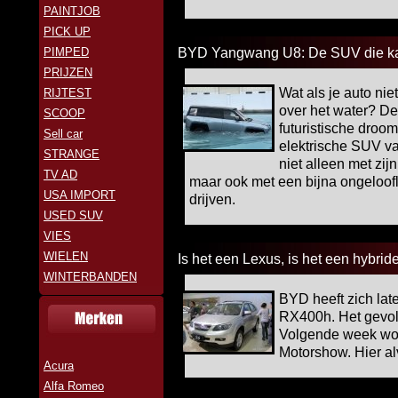
PAINTJOB
PICK UP
PIMPED
BYD Yangwang U8: De SUV die kan
PRIJZEN
Wat als je auto ni
RIJTEST
over het water? 
SCOOP
futuristische droo
Sell car
elektrische SUV v
STRANGE
niet alleen met zijn
TV AD
maar ook met een bijna ongeloofli
USA IMPORT
drijven.
USED SUV
VIES
WIELEN
Is het een Lexus, is het een hybri
WINTERBANDEN
BYD heeft zich lat
RX400h. Het gevol
Volgende week wor
Motorshow. Hier al
Acura
Alfa Romeo