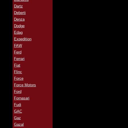
Dartz
Deberti
Denza
Dodge
Edag
Expedition
FAW
Ferd
Ferrari
Fiat
Flinc
Force
Force Motors
Ford
Fornasari
Fudi
GAC
Gaz
Gazal