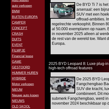
Auto leasen
De BYD Ti 7 is het
auto verkopen
arsenaal: een bijna
BMW
SUV met een hoeki
BUITEN EUROPA
offroad-ambities. I
CAMPER
regelrechte verkoophit. Binnen 8
CONCEPT
al 50.000 exemplaren op naam. En
in november 2025 alleen al werde
CRASH
de rest van de wereld toe. Want d
DUITS
Europa.
EVENT
FILMPJE
Financial lease
GAME
2025 BYD Leopard 8: Luxe plug-in 
GESTOORD
high-tech offroad features
HUMMER HUREN
HYBRIDE
De 2025 BYD Leopa
Fangchengbao Bao 8
Motor verkopen
SUV die kracht, l
NIEUW
combineert. Dit mo
Nieuwe auto kopen
submerk Fangchengbao, werd in a
NIEUWS
november 2024 beschikbaar op de
OLD SKOOL