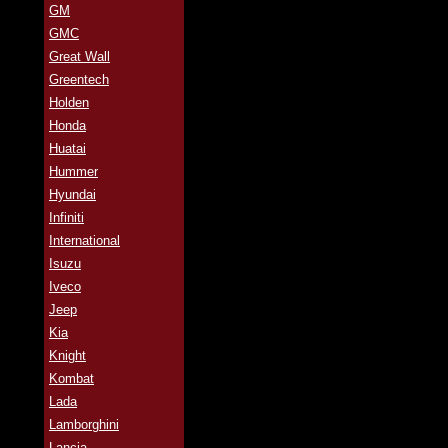
GM
GMC
Great Wall
Greentech
Holden
Honda
Huatai
Hummer
Hyundai
Infiniti
International
Isuzu
Iveco
Jeep
Kia
Knight
Kombat
Lada
Lamborghini
Lancia