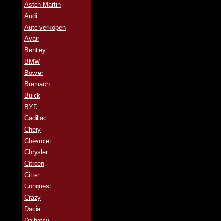
Aston Martin
Audi
Auto verkopen
Avatr
Bentley
BMW
Bowler
Bremach
Buick
BYD
Cadillac
Chery
Chevrolet
Chrysler
Citroen
Citter
Conquest
Crazy
Dacia
Daihatsu