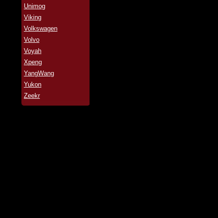
Unimog
Viking
Volkswagen
Volvo
Voyah
Xpeng
YangWang
Yukon
Zeekr