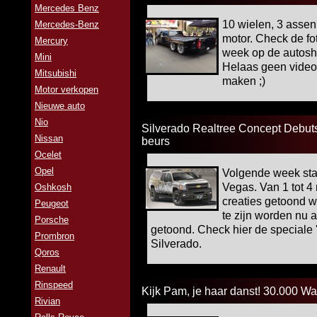
Mercedes Benz
10 wielen, 3 asse
Mercedes-Benz
motor. Check de fot
Mercury
week op de autos
Mini
Helaas geen video,
Mitsubishi
maken ;)
Motor verkopen
Nieuwe auto
Nio
Silverado Realtree Concept Debut
Nissan
beurs
Ocelet
Opel
Volgende week sta
Vegas. Van 1 tot 4
Oshkosh
creaties getoond 
Peugeot
te zijn worden nu 
Porsche
getoond. Check hier de speciale '
Prombron
Silverado.
Qoros
Renault
Rinspeed
Kijk Pam, je haar danst! 30.000 Wa
Rivian