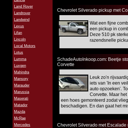
Land Rover
Chevrolet Silverado pickup met Cor
Landrover
Landwind
Wat een fijne comb
Lexus
een pickup in comb
Lifan
Deze 510 pk sterke
Lincoln
razendsnelle picku
Local Motors
Lotus
Lumma
SchadeAutoInkoop.com: Beetje st
Corvette
Luxgen
Mahindra
Leuk zo'n rijvaard
Mansory
iets van 'In een v
Marauder
auto opzoeken'. T
Marussia
Corvette. Maar het i
Maserati
een hoes gemonteerd zodat vlieg
Matador
beschadigen. En dan gaat het mis
Mazda
McRae
Mercedes
Chevrolet Silverado met Escalade