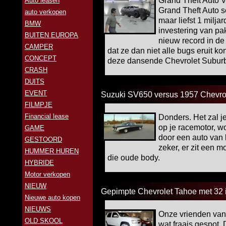
Grand Theft Auto V
Auto leasen
Grand Theft Auto s
auto verkopen
maar liefst 1 milja
BMW
investering van pa
BUITEN EUROPA
nieuw record in de
CAMPER
dat ze dan niet alle bugs eruit 
CONCEPT
deze dansende Chevrolet Suburb
CRASH
DUITS
EVENT
Suzuki SV650 versus 1957 Chevrol
FILMPJE
Financial lease
Donders. Het zal j
op je racemotor, w
GAME
door een auto van 
GESTOORD
zeker, er zit een m
HUMMER HUREN
die oude body.
HYBRIDE
Motor verkopen
NIEUW
Gepimpte Chevrolet Tahoe met 32 i
Nieuwe auto kopen
NIEUWS
Onze vrienden va
OLD SKOOL
wat fraais gespot. 