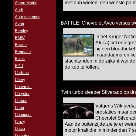
met dub wielen, een woeste paintj
Aston Martin
Audi
Auto verkopen
BATTLE: Chevrolet Aveo versus wo
Avatr
Bentley
In het Kruger Natio
BMW
Africa) liet een gro
Bowler
hij een bloedhekel
Bremach
maandagmoren liep 
Buick
slachttanden in de zijkant van d
BYD
de kop te rollen.
Cadillac
Chery
Chevrolet
Twin turbo sleeper Silverado op dr
Chrysler
Citroen
Volgens Wikipedia
Citter
prestaties maar ee
Conquest
Chevrolet Silverad
Crazy
Aan de buitenzijde zie je er wein
Dacia
motor knalt die in minder dan 7 s
Daihatsu