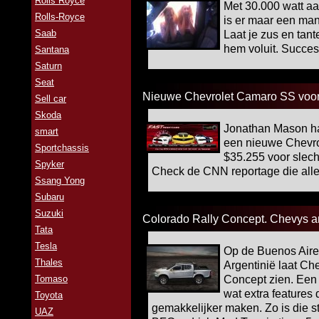
Rolls Royce
Met 30.000 watt aa
Rolls-Royce
is er maar een man
Saab
Laat je zus en tant
hem voluit. Succes
Santana
Saturn
Seat
Nieuwe Chevrolet Camaro SS voor 
Sell car
Skoda
Jonathan Mason had
smart
een nieuwe Chevro
Sportchassis
$35.255 voor slech
Spyker
Check de CNN reportage die alle
Ssang Yong
Subaru
Suzuki
Colorado Rally Concept. Chevys a
Tata
Tesla
Op de Buenos Aires
Thales
Argentinië laat Ch
Tomaso
Concept zien. Een 
wat extra features 
Toyota
gemakkelijker maken. Zo is die 
UAZ