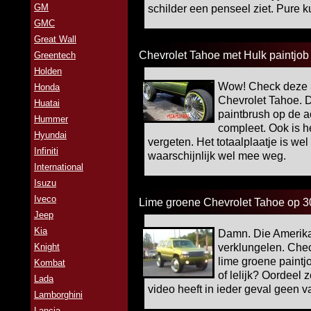
GM
schilder een penseel ziet. Pure k
GMC
Great Wall
Chevrolet Tahoe met Hulk paintjob
Greentech
Holden
Wow! Check deze 3
Honda
Chevrolet Tahoe. 
Huatai
paintbrush op de a
Hummer
compleet. Ook is het
Hyundai
vergeten. Het totaalplaatje is we
Infiniti
waarschijnlijk wel mee weg.
International
Isuzu
Iveco
Lime groene Chevrolet Tahoe op 3
Jeep
Kia
Damn. Die Amerikan
Knight
verklungelen. Che
lime groene paintj
Kombat
of lelijk? Oordeel
Lada
video heeft in ieder geval geen v
Lamborghini
Lancia