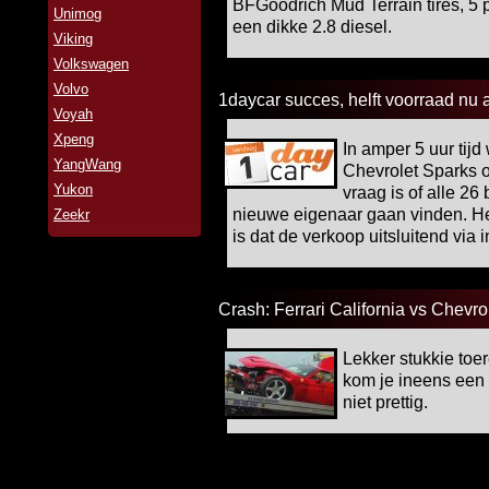
BFGoodrich Mud Terrain tires, 5 
Unimog
een dikke 2.8 diesel.
Viking
Volkswagen
Volvo
1daycar succes, helft voorraad nu 
Voyah
Xpeng
In amper 5 uur tij
YangWang
Chevrolet Sparks o
Yukon
vraag is of alle 2
nieuwe eigenaar gaan vinden. He
Zeekr
is dat de verkoop uitsluitend via i
Crash: Ferrari California vs Chevr
Lekker stukkie toer
kom je ineens een
niet prettig.