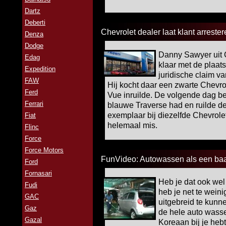
Dartz
Deberti
Chevrolet dealer laat klant arreste
Denza
Dodge
Danny Sawyer uit 
Edag
klaar met de plaatse
Expedition
juridische claim v
FAW
Hij kocht daar een zwarte Chevrol
Ferd
Vue inruilde. De volgende dag bed
Ferrari
blauwe Traverse had en ruilde d
exemplaar bij diezelfde Chevrole
Fiat
helemaal mis.
Flinc
Force
Force Motors
FunVideo: Autowassen als een ba
Ford
Fornasari
Heb je dat ook wel
Fudi
heb je net te weini
GAC
uitgebreid te kunn
Gaz
de hele auto wasse
Gazal
Koreaan bij je hebt