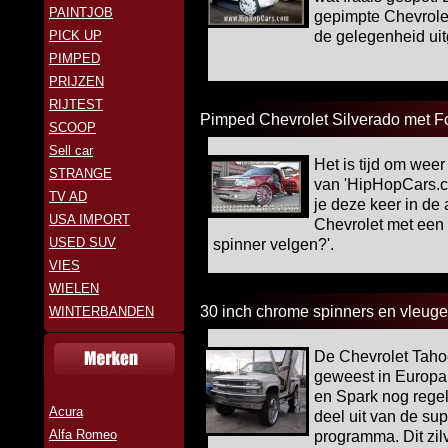
PAINTJOB
gepimpte Chevrolet
PICK UP
de gelegenheid uit
PIMPED
PRIJZEN
RIJTEST
Pimped Chevrolet Silverado met F
SCOOP
Sell car
Het is tijd om weer
STRANGE
van 'HipHopCars.c
TV AD
je deze keer in de
USA IMPORT
Chevrolet met een 
USED SUV
spinner velgen?'.
VIES
WIELEN
30 inch chrome spinners en vleug
WINTERBANDEN
De Chevrolet Taho
geweest in Europa.
en Spark nog regel
Acura
deel uit van de su
Alfa Romeo
programma. Dit zilv