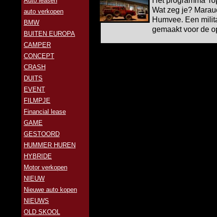
Het programma Top
Auto leasen
Wat zeg je? Maraude
auto verkopen
Humvee. Een militai
BMW
gemaakt voor de o
BUITEN EUROPA
CAMPER
CONCEPT
CRASH
DUITS
EVENT
FILMPJE
Financial lease
GAME
GESTOORD
HUMMER HUREN
HYBRIDE
Motor verkopen
NIEUW
Nieuwe auto kopen
NIEUWS
OLD SKOOL