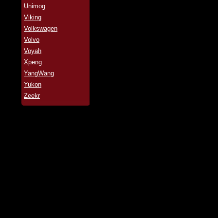
Unimog
Viking
Volkswagen
Volvo
Voyah
Xpeng
YangWang
Yukon
Zeekr