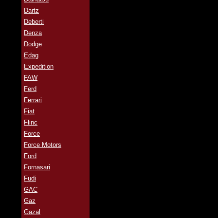
Dartz
Deberti
Denza
Dodge
Edag
Expedition
FAW
Ferd
Ferrari
Fiat
Flinc
Force
Force Motors
Ford
Fornasari
Fudi
GAC
Gaz
Gazal