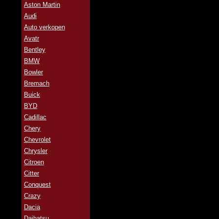
Aston Martin
Audi
Auto verkopen
Avatr
Bentley
BMW
Bowler
Bremach
Buick
BYD
Cadillac
Chery
Chevrolet
Chrysler
Citroen
Citter
Conquest
Crazy
Dacia
Daihatsu