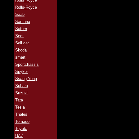
Rolls Royce
Rolls-Royce
Saab
Santana
Saturn
Seat
Sell car
Skoda
smart
Sportchassis
Spyker
Ssang Yong
Subaru
Suzuki
Tata
Tesla
Thales
Tomaso
Toyota
UAZ