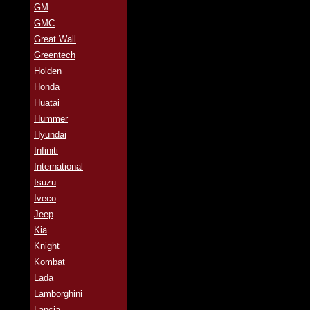
GM
GMC
Great Wall
Greentech
Holden
Honda
Huatai
Hummer
Hyundai
Infiniti
International
Isuzu
Iveco
Jeep
Kia
Knight
Kombat
Lada
Lamborghini
Lancia