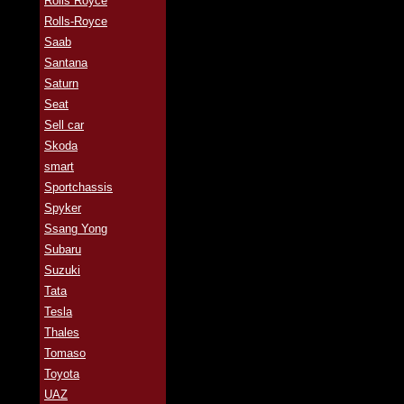
Rolls Royce
Rolls-Royce
Saab
Santana
Saturn
Seat
Sell car
Skoda
smart
Sportchassis
Spyker
Ssang Yong
Subaru
Suzuki
Tata
Tesla
Thales
Tomaso
Toyota
UAZ