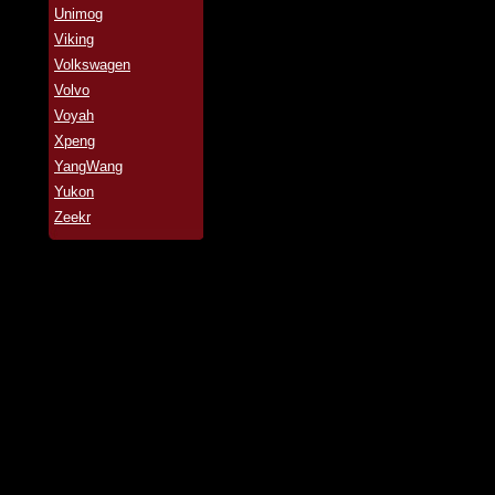
Unimog
Viking
Volkswagen
Volvo
Voyah
Xpeng
YangWang
Yukon
Zeekr