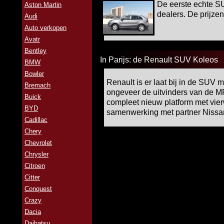
De eerste echte SU
Aston Martin
dealers. De prijzen
Audi
Auto verkopen
Avatr
Bentley
In Parijs: de Renault SUV Koleos
BMW
Bowler
Renault is er laat bij in de SUV m
Bremach
ongeveer de uitvinders van de M
Buick
compleet nieuw platform met vier
BYD
samenwerking met partner Nissa
Cadillac
Chery
Chevrolet
Chrysler
Citroen
Citter
Conquest
Crazy
Dacia
Daihatsu