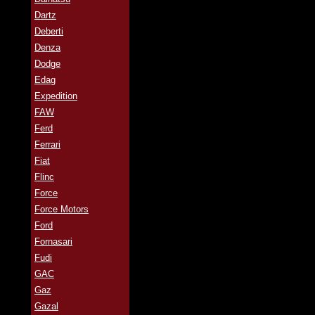
Dartz
Deberti
Denza
Dodge
Edag
Expedition
FAW
Ferd
Ferrari
Fiat
Flinc
Force
Force Motors
Ford
Fornasari
Fudi
GAC
Gaz
Gazal