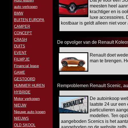
Dat je voor een SU
Auto leasen
meesten heel aanne
auto verkopen
krachtiger en is o
BMW
luxe accessoires. 
BUITEN EUROPA
kostbaar is geldt alleen niet voor
CAMPER
CONCEPT
CRASH
De opvolger van de Renault Koleos
DUITS
EVENT
Renault doet wed
FILMPJE
man te brengen. He
Financial lease
GAME
GESTOORD
Remproblemen Renault Scenic, aut
HUMMER HUREN
HYBRIDE
De autoinkoop webs
Motor verkopen
laatste 24 uur een
NIEUW
particulieren aan
Nieuwe auto kopen
modellen. Ten opzi
NIEUWS
aangeboden Scenics is het aanta
OLD SKOOL
aangeboden op de website zelfs