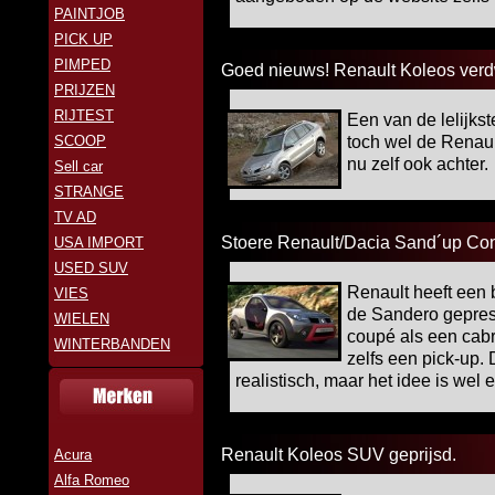
PAINTJOB
PICK UP
PIMPED
Goed nieuws! Renault Koleos verd
PRIJZEN
RIJTEST
Een van de lelijks
SCOOP
toch wel de Renaul
nu zelf ook achter.
Sell car
STRANGE
TV AD
Stoere Renault/Dacia Sand´up Co
USA IMPORT
USED SUV
Renault heeft een 
VIES
de Sandero geprese
WIELEN
coupé als een cab
WINTERBANDEN
zelfs een pick-up.
realistisch, maar het idee is wel e
Renault Koleos SUV geprijsd.
Acura
Alfa Romeo