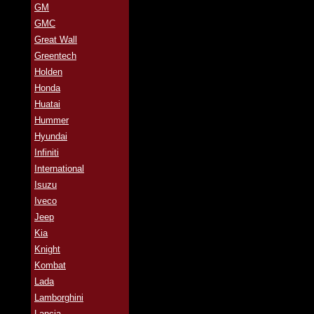
GM
GMC
Great Wall
Greentech
Holden
Honda
Huatai
Hummer
Hyundai
Infiniti
International
Isuzu
Iveco
Jeep
Kia
Knight
Kombat
Lada
Lamborghini
Lancia