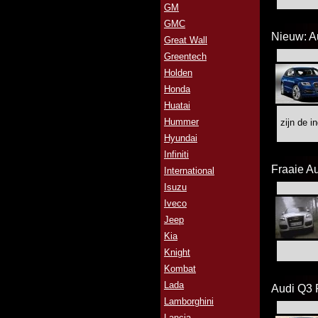
GM
GMC
Nieuw: A
Great Wall
Greentech
Holden
Honda
Huatai
Hummer
zijn de i
Hyundai
Infiniti
Fraaie A
International
Isuzu
Iveco
Jeep
Kia
Knight
Kombat
Lada
Audi Q3 
Lamborghini
Lancia