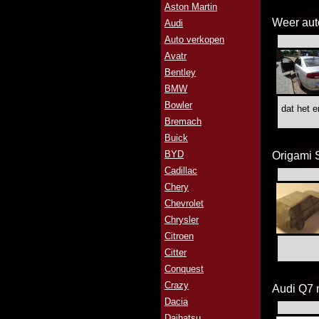
Aston Martin
Weer auto
Audi
Auto verkopen
Avatr
Bentley
BMW
Bowler
dat het e
Bremach
Buick
BYD
Origami
Cadillac
Chery
Chevrolet
Chrysler
Citroen
Citter
Conquest
Crazy
Audi Q7 
Dacia
Daihatsu