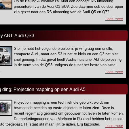
Op de Beijing Autoshow zal Audi een concept RS uitvoering
presenteren van de Audi Q3 SUV. Zou daarmee ook de deur open
zijn gezet naar een RS uitvoering van de Audi Q5 en Q7?
Lees meer
y ABT: Audi QS3
Stel, je hebt het volgende probleem: je wil graag een snelle,
compacte Audi, maar een S3 is net te klein en een Q3 net niet
snel genoeg. In dat geval heeft Audi's huistuner Abt de oplossing
in de vorm van de QS3. Volgens de tuner het beste van twee
.
Lees meer
g ding: Projection mapping op een Audi A5
Projection mapping is een techniek die gebruikt wordt om
bewegende beelden op vaste objecten te laten zien. Deze is
recent regelmatig gebruikt om gebouwen tot leven te laten komen.
De marketingmannen van Marlboro in Rusland hebben het nu ook
to toegepast. Hij staat stil maar lijkt te rijden. Erg bijzonder.
Lees meer