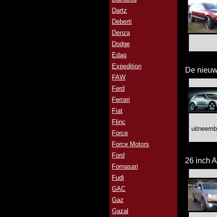
Dartz
Deberti
Denza
Dodge
Edag
Expedition
De nieuw
FAW
Ferd
Ferrari
Fiat
Flinc
uitneemb
Force
Force Motors
Ford
26 inch A
Fornasari
Fudi
GAC
Gaz
Gazal