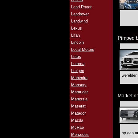
Land Rover
Landrover
Landwind
Lexus
Lifan
Pimped b
Lincoln
Local Motors
Lotus
Lumma
Luxgen
werelden
Mahindra
Mansory
Marauder
Marketin
Marussia
Maserati
Matador
Mazda
McRae
op een au
Mercedes