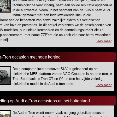
Audi, een naam die synoniem staat voor verfijning, kracht en
technologische vooruitgang, heeft een solide reputatie opgebouwd
in de autowereld. Vooral in het segment van de SUV's heeft Audi
indruk gemaakt met een indrukwekkende line-up die
komt aan de behoeften van zowel zakelijke rijders als veeleisende
rs van luxe en prestaties. In dit artikel verkennen we de geschiedenis van
UV-modellen, hun unieke kenmerken en de aantrekkingskracht die ze
p ondernemers, met name ZZP'ers die op zoek zijn naar betrouwbaarheid,
 stijl.
Lees meer
e-Tron occasion met hoge korting
Deze compacte luxe crossover SUV is gebaseerd op het
elektrische MEB-platform van de VAG Group en is na de e-tron, e-
Tron Sportback, e-Tron GT en Q2L e-tron het vijfde volledig
elektrische model in de Audi e-tron-serie.
Lees meer
elling op Audi e-Tron occasions uit het buitenland
De Audi e-Tron wordt enorm vaak als jong gebruikte occasion