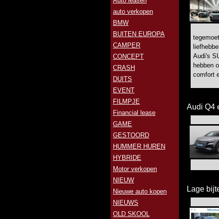
Auto leasen
auto verkopen
BMW
BUITEN EUROPA
tegemoet
CAMPER
liefhebbe
Audi's S
CONCEPT
hebben o
CRASH
comfort en
DUITS
EVENT
FILMPJE
Audi Q4 
Financial lease
GAME
GESTOORD
HUMMER HUREN
HYBRIDE
Motor verkopen
NIEUW
Lage bijt
Nieuwe auto kopen
NIEUWS
OLD SKOOL