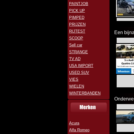
PAINTJOB
PICK UP
PIMPED
PRIJZEN
RIJTEST
Een bijn
SCOOP
Sell car
STRANGE
TV AD
USA IMPORT
USED SUV
VIES
WIELEN
WINTERBANDEN
Onderweg
Acura
Alfa Romeo