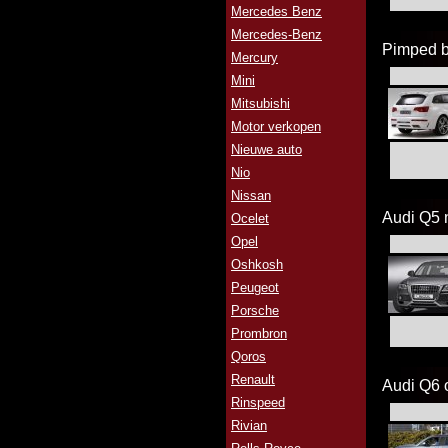
Mercedes Benz
Mercedes-Benz
Pimped b
Mercury
Mini
Mitsubishi
Motor verkopen
Nieuwe auto
Nio
Nissan
Audi Q5 
Ocelet
Opel
Oshkosh
Peugeot
Porsche
Prombron
Qoros
Renault
Audi Q6 
Rinspeed
Rivian