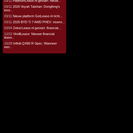
03/11
PlatinumLease.nl gestart: nieuw...
03/11
2026 Voyah Taishan: Dongfeng's
luxe...
03/11
Nieuw platform GetLease.nl richt...
03/11
2026 BYD Ti 7 AWD PHEV: stoere...
03/04
ZekerLease.nl gestart: financial...
12/22
VirelliLease: Nieuwe financial
lease...
10/28
Infiniti QX80 R-Spec: Wanneer
een...