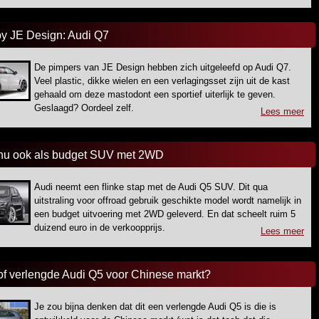
y JE Design: Audi Q7
De pimpers van JE Design hebben zich uitgeleefd op Audi Q7.
Veel plastic, dikke wielen en een verlagingsset zijn uit de kast
gehaald om deze mastodont een sportief uiterlijk te geven.
Geslaagd? Oordeel zelf.
Lees meer
nu ook als budget SUV met 2WD
Audi neemt een flinke stap met de Audi Q5 SUV. Dit qua
uitstraling voor offroad gebruik geschikte model wordt namelijk in
een budget uitvoering met 2WD geleverd. En dat scheelt ruim 5
duizend euro in de verkoopprijs.
Lees meer
of verlengde Audi Q5 voor Chinese markt?
Je zou bijna denken dat dit een verlengde Audi Q5 is die is