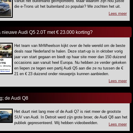
vanuit het buitenland geïmporteerd. Maar waarom zijn nou juiste
die e-Trons uit het buitenland zo populair? We zochten het uit.
Lees meer
a nieuwe Audi Q5 2.0T met € 23.000 korting?
Het team van MrWheelson kijkt over de hele wereld om de beste
deals naar Nederland te halen. Deze start-up is in oktober vorig
jaar van start gegaan en biedt op haar site meer dan 150 duizend
occasions aan vanuit heel Europa. Nu hebben ze verder gekeken
en liepen ze tegen een partij Audi Q5 aan die ze nu tussen de €
21 en € 23 duizend onder nieuwprijs kunnen aanbieden.
Lees meer
; de Audi Q8
Het duurt niet lang mee of de Audi Q7 is niet meer de grootste
SUV van Audi. In Detroit werd zijn grote broer, de Audi Q8 aan het
publiek gepresenteerd. Wij hebben videobeelden.
Lees meer