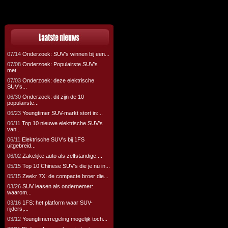
07/14
Onderzoek: SUV's winnen bij een...
07/08
Onderzoek: Populairste SUV's
met...
07/03
Onderzoek: deze elektrische
SUV's...
06/30
Onderzoek: dit zijn de 10
populairste...
06/23
Youngtimer SUV-markt stort in:...
06/11
Top 10 nieuwe elektrische SUV's
van...
06/11
Elektrische SUV's bij 1FS
uitgebreid...
06/02
Zakelijke auto als zelfstandige:...
05/15
Top 10 Chinese SUV's die je nu in...
05/15
Zeekr 7X: de compacte broer die...
03/26
SUV leasen als ondernemer:
waarom...
03/16
1FS: het platform waar SUV-
rijders,...
03/12
Youngtimerregeling mogelijk toch...