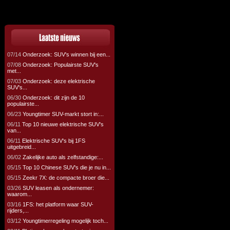
07/14
Onderzoek: SUV's winnen bij een...
07/08
Onderzoek: Populairste SUV's
met...
07/03
Onderzoek: deze elektrische
SUV's...
06/30
Onderzoek: dit zijn de 10
populairste...
06/23
Youngtimer SUV-markt stort in:...
06/11
Top 10 nieuwe elektrische SUV's
van...
06/11
Elektrische SUV's bij 1FS
uitgebreid...
06/02
Zakelijke auto als zelfstandige:...
05/15
Top 10 Chinese SUV's die je nu in...
05/15
Zeekr 7X: de compacte broer die...
03/26
SUV leasen als ondernemer:
waarom...
03/16
1FS: het platform waar SUV-
rijders,...
03/12
Youngtimerregeling mogelijk toch...