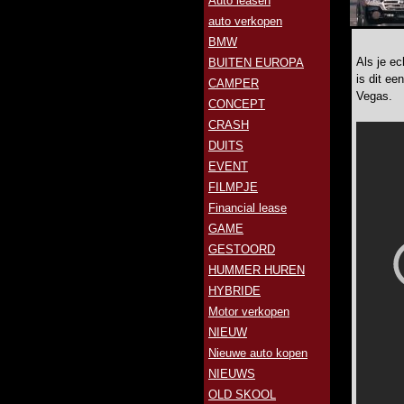
Auto leasen
auto verkopen
BMW
Als je ec
BUITEN EUROPA
is dit ee
CAMPER
Vegas.
CONCEPT
CRASH
DUITS
EVENT
FILMPJE
Financial lease
GAME
GESTOORD
HUMMER HUREN
HYBRIDE
Motor verkopen
NIEUW
Nieuwe auto kopen
NIEUWS
OLD SKOOL