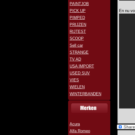
PAINTJOB
PICK UP
En nu vo
PIMPED
PRIJZEN
RIJTEST
SCOOP
Sell car
STRANGE
TV AD
USA IMPORT
USED SUV
VIES
WIELEN
WINTERBANDEN
Acura
Alfa Romeo