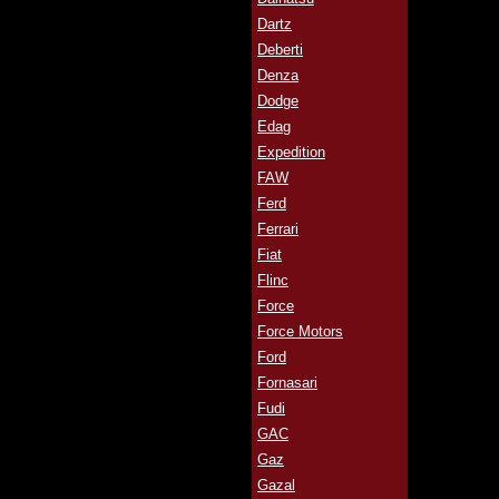
Dartz
Deberti
Denza
Dodge
Edag
Expedition
FAW
Ferd
Ferrari
Fiat
Flinc
Force
Force Motors
Ford
Fornasari
Fudi
GAC
Gaz
Gazal