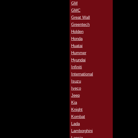
GM
GMC
Great Wall
Greentech
Holden
Honda
Huatai
Hummer
Hyundai
Infiniti
International
Isuzu
Iveco
Jeep
Kia
Knight
Kombat
Lada
Lamborghini
Lancia