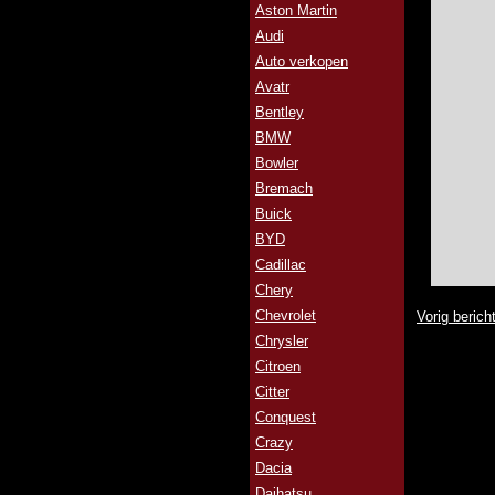
Aston Martin
Audi
Auto verkopen
Avatr
Bentley
BMW
Bowler
Bremach
Buick
BYD
Cadillac
Chery
Chevrolet
Vorig berich
Chrysler
Citroen
Citter
Conquest
Crazy
Dacia
Daihatsu