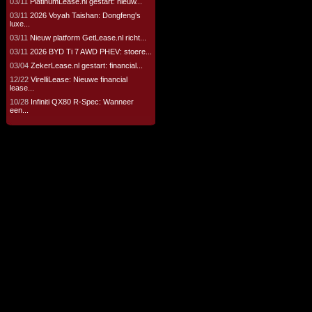
03/11
PlatinumLease.nl gestart: nieuw...
03/11
2026 Voyah Taishan: Dongfeng's
luxe...
03/11
Nieuw platform GetLease.nl richt...
03/11
2026 BYD Ti 7 AWD PHEV: stoere...
03/04
ZekerLease.nl gestart: financial...
12/22
VirelliLease: Nieuwe financial
lease...
10/28
Infiniti QX80 R-Spec: Wanneer
een...