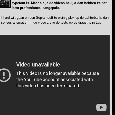
typefout is. Maar als je de videos bekijkt dan hebben ze het
best professioneel aangepakt.
ht hard wilt gaan en een Supra heeft te weinig plek op de achterbank, dan
n serieus alternatief. In de video zie je de tests op de dragstrip in Las