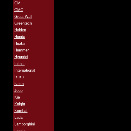
GM
GMC
Great Wall
Greentech
Holden
Honda
Huatai
Hummer
Hyundai
Infiniti
International
Isuzu
Iveco
Jeep
Kia
Knight
Kombat
Lada
Lamborghini
Lancia