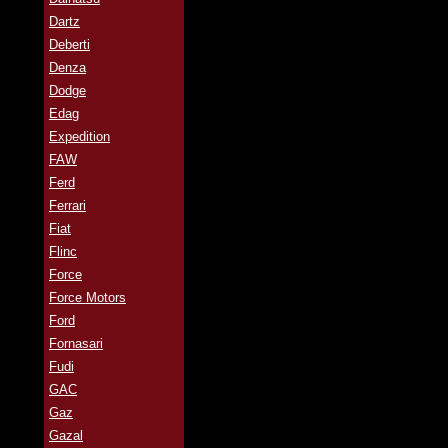
Dartz
Deberti
Denza
Dodge
Edag
Expedition
FAW
Ferd
Ferrari
Fiat
Flinc
Force
Force Motors
Ford
Fornasari
Fudi
GAC
Gaz
Gazal