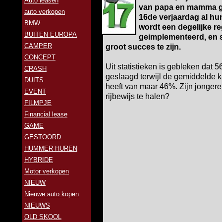
Auto leasen
van papa en mamma ge
auto verkopen
16de verjaardag al hu
BMW
wordt een degelijke re
BUITEN EUROPA
geimplementeerd, en st
CAMPER
groot succes te zijn.
CONCEPT
Uit statistieken is gebleken dat 
CRASH
geslaagd terwijl de gemiddelde 
DUITS
heeft van maar 46%. Zijn jonger
EVENT
rijbewijs te halen?
FILMPJE
Financial lease
GAME
GESTOORD
HUMMER HUREN
HYBRIDE
Motor verkopen
NIEUW
Nieuwe auto kopen
NIEUWS
OLD SKOOL