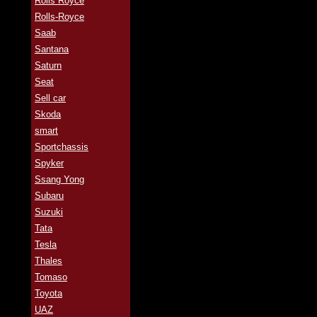
Rolls Royce
Rolls-Royce
Saab
Santana
Saturn
Seat
Sell car
Skoda
smart
Sportchassis
Spyker
Ssang Yong
Subaru
Suzuki
Tata
Tesla
Thales
Tomaso
Toyota
UAZ