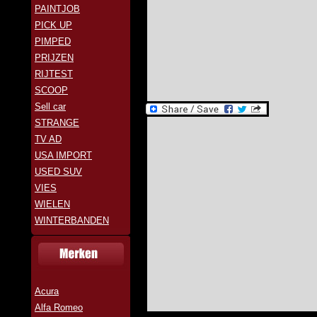
PAINTJOB
PICK UP
PIMPED
PRIJZEN
RIJTEST
SCOOP
Sell car
STRANGE
TV AD
USA IMPORT
USED SUV
VIES
WIELEN
WINTERBANDEN
Acura
Alfa Romeo