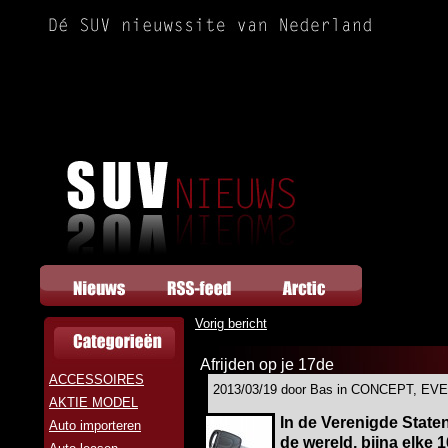
Vorig bericht
Afrijden op je 17de
ACCESSOIRES
2013/03/19 door Bas in CONCEPT, E
AKTIE MODEL
In de Verenigde State
Auto importeren
de wereld, bijna elke 