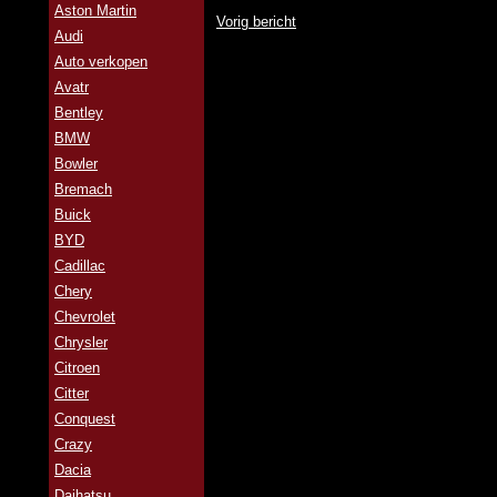
Aston Martin
Vorig bericht
Audi
Auto verkopen
Avatr
Bentley
BMW
Bowler
Bremach
Buick
BYD
Cadillac
Chery
Chevrolet
Chrysler
Citroen
Citter
Conquest
Crazy
Dacia
Daihatsu