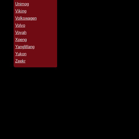
Unimog
Viking
Volkswagen
Volvo
Voyah
Xpeng
YangWang
Yukon
Zeekr