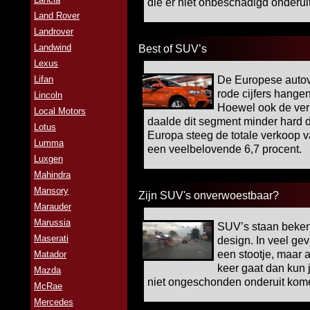
die er niet onbeschadigd onderui
Land Rover
Landrover
Landwind
Best of SUV’s
Lexus
Lifan
De Europese autov
rode cijfers hange
Lincoln
Hoewel ook de ver
Local Motors
daalde dit segment minder hard d
Lotus
Europa steeg de totale verkoop 
Lumma
een veelbelovende 6,7 procent.
Luxgen
Mahindra
Mansory
Zijn SUV's onverwoestbaar?
Marauder
Marussia
SUV’s staan beken
Maserati
design. In veel ge
een stootje, maar a
Matador
keer gaat dan kun 
Mazda
niet ongeschonden onderuit kom
McRae
Mercedes