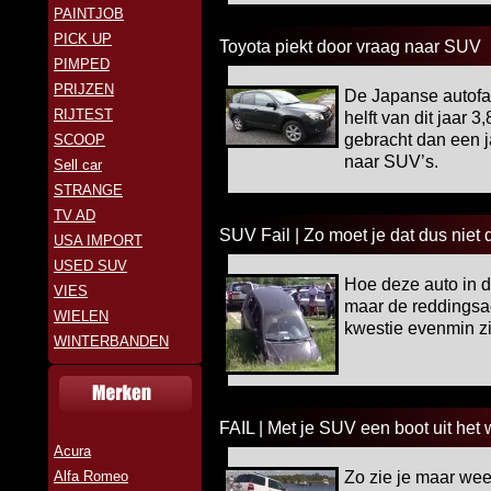
PAINTJOB
PICK UP
Toyota piekt door vraag naar SUV
PIMPED
PRIJZEN
De Japanse autofab
RIJTEST
helft van dit jaar 
gebracht dan een j
SCOOP
naar SUV’s.
Sell car
STRANGE
TV AD
SUV Fail | Zo moet je dat dus niet
USA IMPORT
USED SUV
Hoe deze auto in 
VIES
maar de reddingsac
WIELEN
kwestie evenmin zi
WINTERBANDEN
FAIL | Met je SUV een boot uit het 
Acura
Alfa Romeo
Zo zie je maar wee