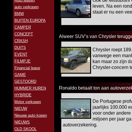
Ook de Mitsubishi 
Auto leasen
leven. Na een rondui
auto verkopen
staat er nu een vee
BMW
BUITEN EUROPA
CAMPER
CONCEPT
Alweer SUV’s van Chrysler terugg
CRASH
DUITS
Chrysler roept 189
EVENT
vanwege een mank
FILMPJE
kan maar zo zijn d
Chrysler-concern 
Financial lease
GAME
GESTOORD
Ronaldo betaalt ton aan autoverze
HUMMER HUREN
HYBRIDE
De Portugese profv
Motor verkopen
jaarlijks 100.000 
NIEUW
voor onder andere 
Nieuwe auto kopen
miljoen per jaar ga
NIEUWS
autoverzekering.
OLD SKOOL