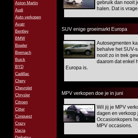
gebruik dan nooit j
Aston Martin
halen. Dat is vrag
Audi
Auto verkopen
Avatr
SUV enige groeimarkt Europa
Bentley
BMW
Autosegmenten ka
Bowler
behalve het SUV-
Bremach
nooit zo in trek g
Buick
daarom dat enkel 
BYD
Europa is.
Cadillac
Chery
Chevrolet
MPV verkopen doe je in juni
Chrysler
Citroen
Wil jij je MPV ve
Citter
dagen en verkoop 
Conquest
Occasionkopers heb
Crazy
MPV occasions.
Dacia
Daihatsu