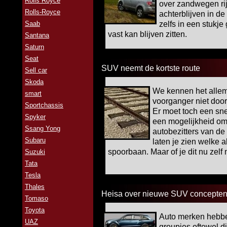
Rolls Royce
over zandwegen rijd
Rolls-Royce
achterblijven in d
Saab
zelfs in een stukj
vast kan blijven zitten.
Santana
Saturn
Seat
SUV neemt de kortste route
Sell car
Skoda
We kennen het allema
smart
voorganger niet door. 
Sportchassis
Er moet toch een snel
Spyker
een mogelijkheid om a
Ssang Yong
autobezitters van de
Subaru
laten je zien welke a
spoorbaan. Maar of je dit nu zelf 
Suzuki
Tata
Tesla
Thales
Heisa over nieuwe SUV concepte
Tomaso
Toyota
Auto merken hebben
UAZ
groupies oftewel di