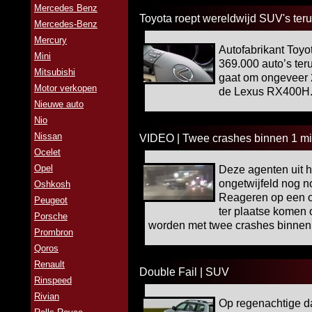
Mercedes Benz
Toyota roept wereldwijd SUV's ter
Mercedes-Benz
Mercury
Autofabrikant Toyot
Mini
369.000 auto’s ter
Mitsubishi
gaat om ongeveer 
Motor verkopen
de Lexus RX400H
Nieuwe auto
Nio
Nissan
VIDEO | Twee crashes binnen 1 mi
Ocelet
Opel
Deze agenten uit 
ongetwijfeld nog n
Oshkosh
Reageren op een o
Peugeot
ter plaatse komen 
Porsche
worden met twee crashes binnen 
Prombron
Qoros
Renault
Double Fail | SUV
Rinspeed
Rivian
Op regenachtige da