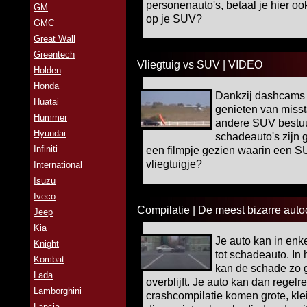
personenauto's, betaal je hier oo
GM
op je SUV?
GMC
Great Wall
Greentech
Vliegtuig vs SUV | VIDEO
Holden
Honda
Dankzij dashcams 
Huatai
genieten van misst
Hummer
andere SUV bestuur
Hyundai
schadeauto's zijn g
Infiniti
een filmpje gezien waarin een S
vliegtuigje?
International
Isuzu
Iveco
Compilatie | De meest bizarre aut
Jeep
Kia
Je auto kan in en
Knight
tot schadeauto. In
Kombat
kan de schade zo g
Lada
overblijft. Je auto kan dan regelr
Lamborghini
crashcompilatie komen grote, kle
Lancia