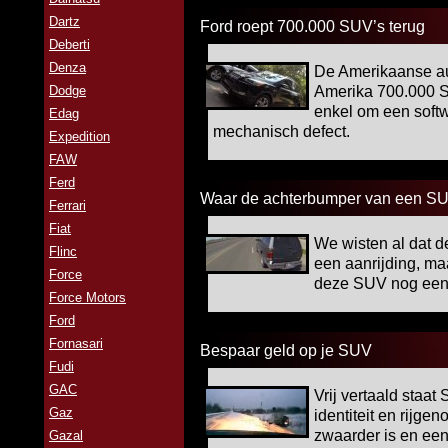
Dartz
Ford roept 700.000 SUV’s terug
Deberti
Denza
De Amerikaanse aut
Dodge
Amerika 700.000 S
enkel om een softw
Edag
mechanisch defect.
Expedition
FAW
Ferd
Waar de achterbumper van een SUV
Ferrari
Fiat
We wisten al dat d
Flinc
een aanrijding, ma
Force
deze SUV nog een 
Force Motors
Ford
Fornasari
Bespaar geld op je SUV
Fudi
GAC
Vrij vertaald staat 
Gaz
identiteit en rijge
zwaarder is en een
Gazal