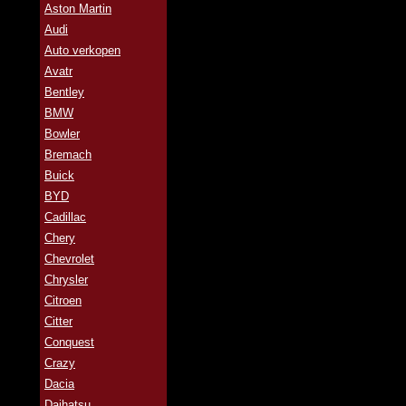
Aston Martin
Audi
Auto verkopen
Avatr
Bentley
BMW
Bowler
Bremach
Buick
BYD
Cadillac
Chery
Chevrolet
Chrysler
Citroen
Citter
Conquest
Crazy
Dacia
Daihatsu