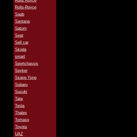
Rolls Royce
Rolls-Royce
Saab
Santana
Saturn
Seat
Sell car
Skoda
smart
Sportchassis
Spyker
Ssang Yong
Subaru
Suzuki
Tata
Tesla
Thales
Tomaso
Toyota
UAZ