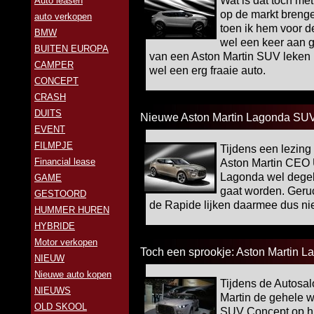
Wat is dat toch me
Auto leasen
op de markt breng
auto verkopen
toen ik hem voor de
BMW
wel een keer aan 
BUITEN EUROPA
van een Aston Martin SUV leken mi
CAMPER
wel een erg fraaie auto.
CONCEPT
CRASH
DUITS
Nieuwe Aston Martin Lagonda SU
EVENT
FILMPJE
Tijdens een lezing
Financial lease
Aston Martin CEO 
Lagonda wel degel
GAME
gaat worden. Geru
GESTOORD
de Rapide lijken daarmee dus nie
HUMMER HUREN
HYBRIDE
Motor verkopen
Toch een sprookje: Aston Martin 
NIEUW
Nieuwe auto kopen
Tijdens de Autosa
NIEUWS
Martin de gehele w
OLD SKOOL
SUV Concept op hu