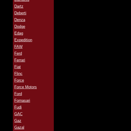
Dartz
Deberti
Denza
Dodge
Edag
Expedition
FAW
Ferd
Ferrari
Fiat
Flinc
Force
Force Motors
Ford
Fornasari
Fudi
GAC
Gaz
Gazal