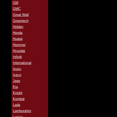
GM
GMC
Great Wall
Greentech
Holden
Honda
Huatai
Hummer
Hyundai
Infiniti
International
Isuzu
Iveco
Jeep
Kia
Knight
Kombat
Lada
Lamborghini
Lancia