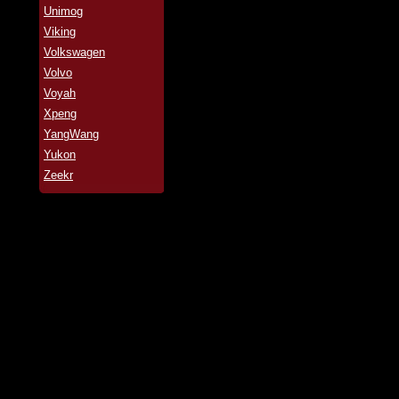
Unimog
Viking
Volkswagen
Volvo
Voyah
Xpeng
YangWang
Yukon
Zeekr